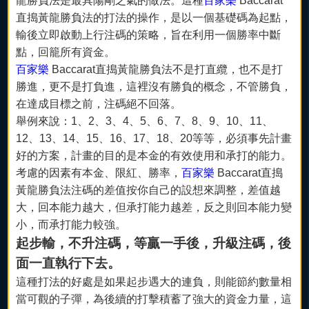
龍勝負法是最具陽剛之氣的做法。這種
百家樂
Baccarat
直搗黃龍勝負法的打法的操作，是以一個基礎碼為起點，
輸後立即啟動上行注碼的策略，旨在利用一個勝率中斷
點，回籠所有資金。
百家樂
Baccarat直搗黃龍勝負法不是打直纜，也不是打
勝進，更不是打負進，這裡沒有勝負的概念，不管勝負，
在達成目標之前，注碼絕不回落。
舉例來說：1、2、3、4、5、6、7、8、9、10、11、
12、13、14、15、16、17、18、20等等，必須事先計畫
好的方案，計畫的目的是本金的有效使用和承打的能力。
考慮的因素有本金、限紅、勝率，
百家樂
Baccarat直搗
黃龍勝負法注碼的差值按你自己的設想來調整，差值越
大，回本能力越大，但承打能力越差，反之則回本能力變
小，而承打能力較強。
起步輸，不升注碼，等贏一手後，升級注碼，後
面一直執行下去。
這種打法的好處是如果起步遇大的連負，則能節約數量相
當可觀的子彈，為後續的打擊積蓄了強大的資金力量，這