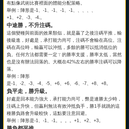
有點像武術比賽裡面的體能分配策略。
舉例：陣形是-1、-1、-1、-1、-1、、、、、
+1、+2、-3、-4.。
中途勝，不升注碼。
這個變種與前面的效果類似，就是贏了之後注碼平推，輸
後級進，好處是，承打能力尚可，注碼不會輸在高位。注
碼在高位時，輸贏可以沖抵，多餘的勝可以抵消低位的
負。任何方法都需要一定ㄒ的勝率支援，勝率太低，當然
也是沒有辦法回落的。大概在42%左右的勝率注碼可以降
落。
舉例：陣形
是-1、-2、-3、-4、-5、+6、+6、-6、-7、+8、+8。
負平走，勝升級。
好處是回本能力強大，承打能力尚可，弊是連勝太少時，
注碼上升快，但贏利無法有效沖抵負手，勝1手就跳的這
種勝負路會升級較快，這點要注意回避。
舉例：陣形是-1、-1、-1。。。。+1、+2、+3。
勝負都平推。