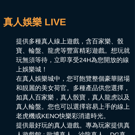
真人娛樂 LIVE
提供多種真人線上遊戲，含百家樂、骰
寶、輪盤、龍虎等豐富精彩遊戲。想玩就
玩無須等待，立即享受24H為您開放的線
上娛樂城！
在真人娛樂城中，您可飽覽整個豪華賭場
和靚麗的美女荷官。多種產品供您選擇，
如真人百家樂，真人骰寶，真人龍虎以及
真人輪盤。您也可以選擇容易上手的線上
老虎機或KENO快樂彩消遣時光。
提供最好玩的真人遊戲。專為玩家提供真
人遊戲館 : 歐博真人、沙龍真人、DG真