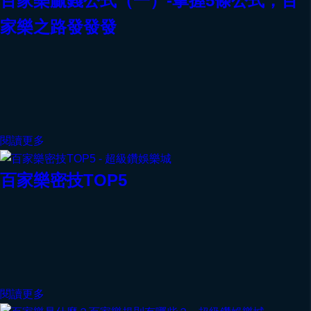
百家樂贏錢公式（一）-掌握5條公式，百
家樂之路發發發
閱讀更多
百家樂密技TOP5
閱讀更多