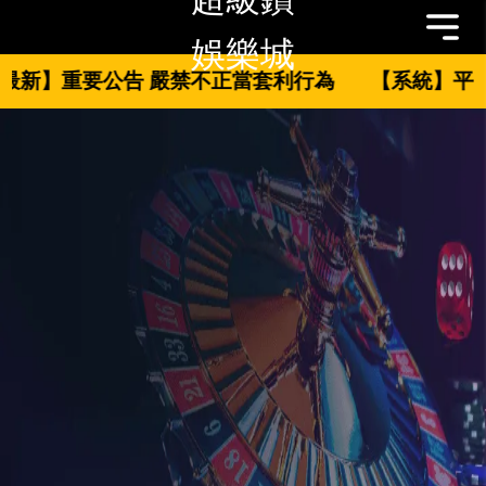
娛樂城
】重要公告 嚴禁不正當套利行為
【系統】平台提