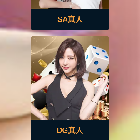
SA真人
DG真人